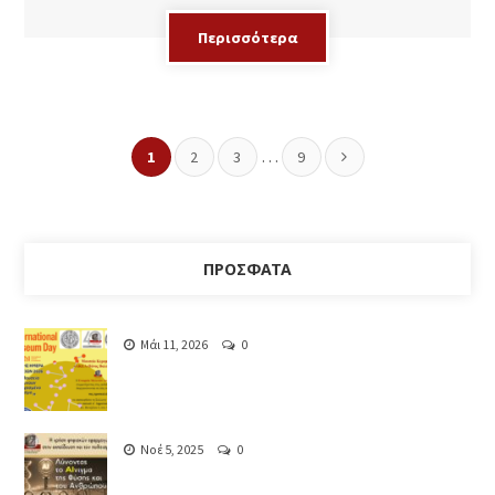
Περισσότερα
…
1
2
3
9
ΠΡΌΣΦΑΤΑ
Μάι 11, 2026
0
Νοέ 5, 2025
0