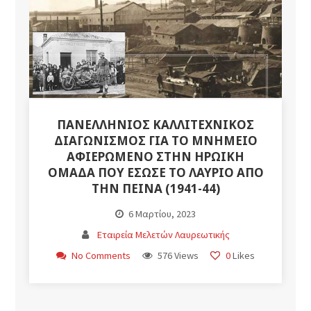
ΠΑΝΕΛΛΉΝΙΟΣ ΚΑΛΛΙΤΕΧΝΙΚΌΣ
ΔΙΑΓΩΝΙΣΜΌΣ ΓΙΑ ΤΟ ΜΝΗΜΕΊΟ
ΑΦΙΕΡΩΜΈΝΟ ΣΤΗΝ ΗΡΩΙΚΉ
ΟΜΆΔΑ ΠΟΥ ΈΣΩΣΕ ΤΟ ΛΑΎΡΙΟ ΑΠΌ
ΤΗΝ ΠΕΊΝΑ (1941-44)
6 Μαρτίου, 2023
Εταιρεία Μελετών Λαυρεωτικής
No Comments
576 Views
0
Likes