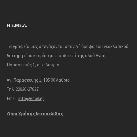
Η Ε.ΜΕ.Λ.
Τα γραφεία μας στεγάζονται στον Α΄ όροφο του νεοκλασικού
διατηρητέου κτηρίου με είσοδο επί της οδού Αγίας
Παρασκευής 1, στο Λαύριο.
Αγ. Παρασκευής 1, 195 00 Λαύριο.
Τηλ. 22920-27837
Email:
info@emel.gr
Όροι Χρήσης Iστοσελίδας