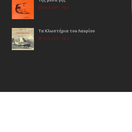
Ιαν 9, 2025
0
Τα Κλωστήρια του Λαυρίου
Ιαν 9, 2025
0
τών Λαυρεωτικής
Γ