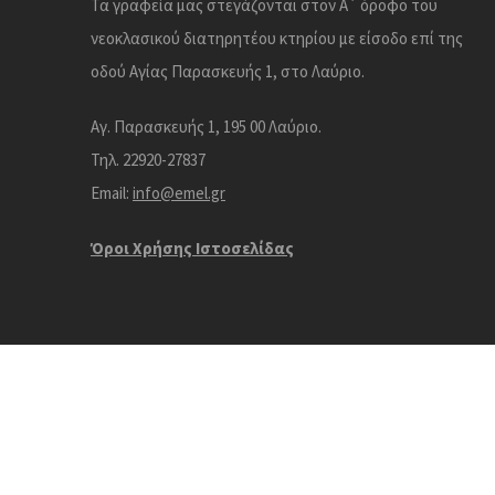
Τα γραφεία μας στεγάζονται στον Α΄ όροφο του
νεοκλασικού διατηρητέου κτηρίου με είσοδο επί της
οδού Αγίας Παρασκευής 1, στο Λαύριο.
Αγ. Παρασκευής 1, 195 00 Λαύριο.
Τηλ. 22920-27837
Email:
info@emel.gr
Όροι Χρήσης Iστοσελίδας
Copyright © Εταιρεία Μελε