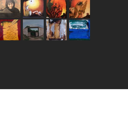
ραφεία: Αγίας Παρασκευής 1, 19500 Λαύριο, info@emel.gr