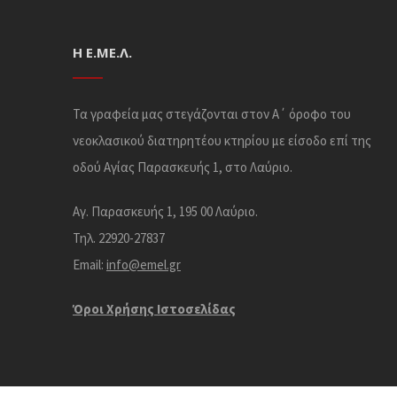
Η Ε.ΜΕ.Λ.
Τα γραφεία μας στεγάζονται στον Α΄ όροφο του
νεοκλασικού διατηρητέου κτηρίου με είσοδο επί της
οδού Αγίας Παρασκευής 1, στο Λαύριο.
Αγ. Παρασκευής 1, 195 00 Λαύριο.
Τηλ. 22920-27837
Email:
info@emel.gr
Όροι Χρήσης Iστοσελίδας