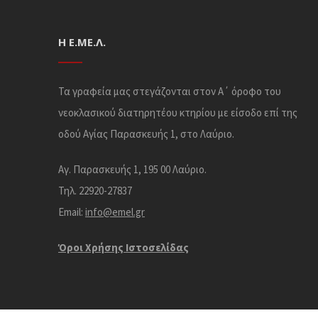
Η Ε.ΜΕ.Λ.
Τα γραφεία μας στεγάζονται στον Α΄ όροφο του
νεοκλασικού διατηρητέου κτηρίου με είσοδο επί της
οδού Αγίας Παρασκευής 1, στο Λαύριο.
Αγ. Παρασκευής 1, 195 00 Λαύριο.
Τηλ. 22920-27837
Email:
info@emel.gr
Όροι Χρήσης Iστοσελίδας