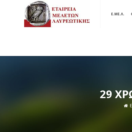
Ε.ΜΕ.Λ.
29 ΧΡ
Ε