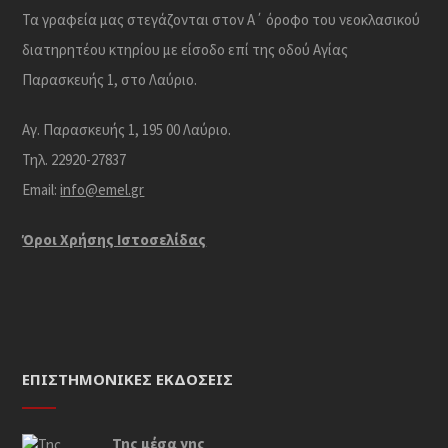
Τα γραφεία μας στεγάζονται στον Α΄ όροφο του νεοκλασικού
διατηρητέου κτηρίου με είσοδο επί της οδού Αγίας
Παρασκευής 1, στο Λαύριο.
Αγ. Παρασκευής 1, 195 00 Λαύριο.
Τηλ. 22920-27837
Email:
info@emel.gr
Όροι Χρήσης Iστοσελίδας
ΕΠΙΣΤΗΜΟΝΙΚΈΣ ΕΚΔΌΣΕΙΣ
Της μέσα γης