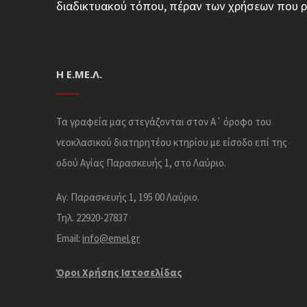
διαδικτυακού τόπου, πέραν των χρήσεων που ρ
Η Ε.ΜΕ.Λ.
Τα γραφεία μας στεγάζονται στον Α΄ όροφο του
νεοκλασικού διατηρητέου κτηρίου με είσοδο επί της
οδού Αγίας Παρασκευής 1, στο Λαύριο.
Αγ. Παρασκευής 1, 195 00 Λαύριο.
Τηλ. 22920-27837
Email:
info@emel.gr
Όροι Χρήσης Iστοσελίδας