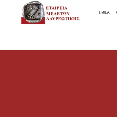
Ε.ΜΕ.Λ.