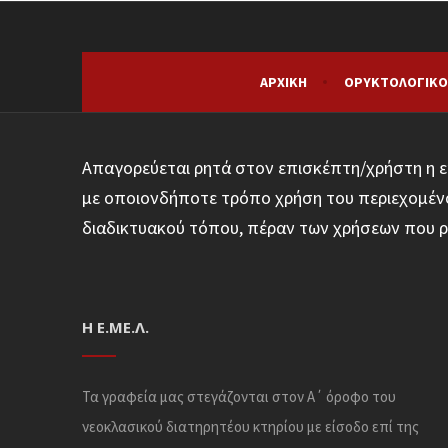
ΑΡΧΙΚΉ
ΟΡΥΚΤΟΛΟΓΙΚΌ
Απαγορεύεται ρητά στον επισκέπτη/χρήστη η ε
με οποιονδήποτε τρόπο χρήση του περιεχομένο
διαδικτυακού τόπου, πέραν των χρήσεων που ρ
Η Ε.ΜΕ.Λ.
Τα γραφεία μας στεγάζονται στον Α΄ όροφο του
νεοκλασικού διατηρητέου κτηρίου με είσοδο επί της