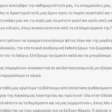
έχουν ανατρέψει την καθημερινότητά μας, τις υποχρεώσεις μας,
ες οι δραστηριότητές μας έχουν προς το παρόν ανασταλεί και
 σκέψη μας και τις ευχές μας να μείνετε γεροί και υγιείς εσείς κ
των ειδικών, όπως ανακοινώνονται από τα επίσημα όργανα της Π
ς επιτρέπουν να πραγματοποιήσουμε φέτος λόγω και της μεγάλη
αλοκαίρι, την επετειακή αναδρομική έκθεση έργων του ζωγράφο
 του το Λαύριο. Ελπίζουμε να είμαστε καλά και να μπορέσουμ
ας παραμένουν αναγκαστικά σε κατάσταση αναμονής με εξαίρεση 
 ενημερώσουμε εν καιρώ.
τα πάθη μας αργότερα τα βλέπουμε από απόσταση αισθανόμαστε 
ργα της παγκόσμιας λογοτεχνίας και πρώτα απ’ όλα στην Οδύσσε
 αυτά κάποτε να τα θυμόμαστε και να μας ευχαριστούν», όπως λέει
αθώντας να τους εμψυχώσει για να δείξουν θάρρος. Ο αγώνας ο 