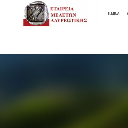
Ε.ΜΕ.Λ.