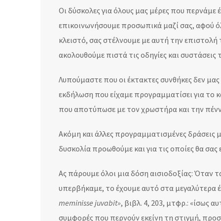
Οι δύσκολες για όλους μας μέρες που περνάμε 
επικοινωνήσουμε προσωπικά μαζί σας, αφού όλ
κλειστό, σας στέλνουμε με αυτή την επιστολή τη
ακολουθούμε πιστά τις οδηγίες και συστάσεις 
Λυπούμαστε που οι έκτακτες συνθήκες δεν μα
εκδήλωση που είχαμε προγραμματίσει για το κ
που αποτύπωσε με τον χρωστήρα και την πέννα
Ακόμη και άλλες προγραμματισμένες δράσεις μ
δυσκολία προωθούμε και για τις οποίες θα σας
Ας πάρουμε όλοι μια δόση αισιοδοξίας: Όταν 
υπερβήκαμε, το έχουμε αυτό στα μεγαλύτερα έ
memi​nisse juva​bit»
, βιβλ. 4, 203, μτφρ.: «ίσως
συμφορές που περνούν εκείνη τη στιγμή, προσπ