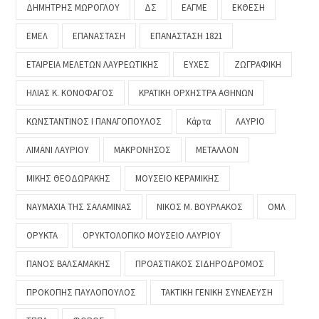
ΔΗΜΗΤΡΗΣ ΜΩΡΟΓΛΟΥ
ΔΣ
ΕΑΓΜΕ
ΕΚΘΕΣΗ
ΕΜΕΛ
ΕΠΑΝΑΣΤΑΣΗ
ΕΠΑΝΑΣΤΑΣΗ 1821
ΕΤΑΙΡΕΙΑ ΜΕΛΕΤΩΝ ΛΑΥΡΕΩΤΙΚΗΣ
ΕΥΧΕΣ
ΖΩΓΡΑΦΙΚΗ
ΗΛΙΑΣ Κ. ΚΟΝΟΦΑΓΟΣ
ΚΡΑΤΙΚΗ ΟΡΧΗΣΤΡΑ ΑΘΗΝΩΝ
ΚΩΝΣΤΑΝΤΙΝΟΣ Ι ΠΑΝΑΓΟΠΟΥΛΟΣ
Κάρτα
ΛΑΥΡΙΟ
ΛΙΜΑΝΙ ΛΑΥΡΙΟΥ
ΜΑΚΡΟΝΗΣΟΣ
ΜΕΤΑΛΛΟΝ
ΜΙΚΗΣ ΘΕΟΔΩΡΑΚΗΣ
ΜΟΥΣΕΙΟ ΚΕΡΑΜΙΚΗΣ
ΝΑΥΜΑΧΙΑ ΤΗΣ ΣΑΛΑΜΙΝΑΣ
ΝΙΚΟΣ Μ. ΒΟΥΡΛΑΚΟΣ
ΟΜΛ
ΟΡΥΚΤΑ
ΟΡΥΚΤΟΛΟΓΙΚΟ ΜΟΥΣΕΙΟ ΛΑΥΡΙΟΥ
ΠΑΝΟΣ ΒΑΛΣΑΜΑΚΗΣ
ΠΡΟΑΣΤΙΑΚΟΣ ΣΙΔΗΡΟΔΡΟΜΟΣ
ΠΡΟΚΟΠΗΣ ΠΑΥΛΟΠΟΥΛΟΣ
ΤΑΚΤΙΚΗ ΓΕΝΙΚΗ ΣΥΝΕΛΕΥΣΗ