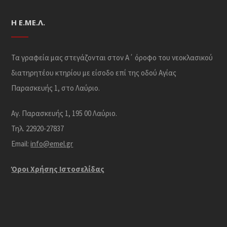
Η Ε.ΜΕ.Λ.
Τα γραφεία μας στεγάζονται στον Α΄ όροφο του νεοκλασικού
διατηρητέου κτηρίου με είσοδο επί της οδού Αγίας
Παρασκευής 1, στο Λαύριο.
Αγ. Παρασκευής 1, 195 00 Λαύριο.
Τηλ. 22920-27837
Email:
info@emel.gr
Όροι Χρήσης Iστοσελίδας