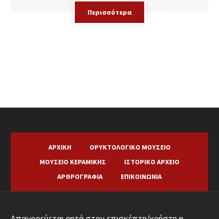
Περισσότερα
ΑΡΧΙΚΉ
ΟΡΥΚΤΟΛΟΓΙΚΌ ΜΟΥΣΕΊΟ
ΜΟΥΣΕΊΟ ΚΕΡΑΜΙΚΉΣ
ΙΣΤΟΡΙΚΌ ΑΡΧΕΊΟ
ΑΡΘΡΟΓΡΑΦΊΑ
ΕΠΙΚΟΙΝΩΝΊΑ
Απαγορεύεται ρητά στον επισκέπτη/χρήστη η