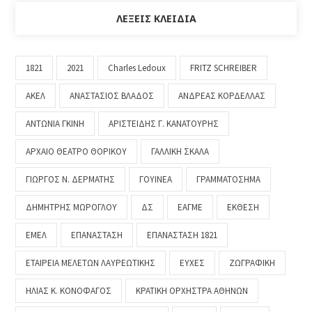
ΛΈΞΕΙΣ ΚΛΕΙΔΙΆ
1821
2021
Charles Ledoux
FRITZ SCHREIBER
ΑΚΕΛ
ΑΝΑΣΤΑΣΙΟΣ ΒΛΑΔΟΣ
ΑΝΔΡΕΑΣ ΚΟΡΔΕΛΛΑΣ
ΑΝΤΩΝΙΑ ΓΚΙΝΗ
ΑΡΙΣΤΕΙΔΗΣ Γ. ΚΑΝΑΤΟΥΡΗΣ
ΑΡΧΑΙΟ ΘΕΑΤΡΟ ΘΟΡΙΚΟΥ
ΓΑΛΛΙΚΗ ΣΚΑΛΑ
ΓΙΩΡΓΟΣ Ν. ΔΕΡΜΑΤΗΣ
ΓΟΥΙΝΕΑ
ΓΡΑΜΜΑΤΟΣΗΜΑ
ΔΗΜΗΤΡΗΣ ΜΩΡΟΓΛΟΥ
ΔΣ
ΕΑΓΜΕ
ΕΚΘΕΣΗ
ΕΜΕΛ
ΕΠΑΝΑΣΤΑΣΗ
ΕΠΑΝΑΣΤΑΣΗ 1821
ΕΤΑΙΡΕΙΑ ΜΕΛΕΤΩΝ ΛΑΥΡΕΩΤΙΚΗΣ
ΕΥΧΕΣ
ΖΩΓΡΑΦΙΚΗ
ΗΛΙΑΣ Κ. ΚΟΝΟΦΑΓΟΣ
ΚΡΑΤΙΚΗ ΟΡΧΗΣΤΡΑ ΑΘΗΝΩΝ